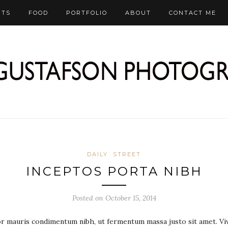
RTS
FOOD
PORTFOLIO
ABOUT
CONTACT ME
DAILY
STREET
INCEPTOS PORTA NIBH
Posted on October 15, 2014
r mauris condimentum nibh, ut fermentum massa justo sit amet. Viv