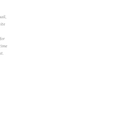
ail,
ite
for
 time
t.