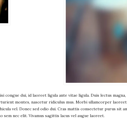
 nisi congue dui, id laoreet ligula ante vitae ligula. Duis lectus magn
rturient montes, nascetur ridiculus mus. Morbi ullamcorper laore
hicula vel. Donec sed odio dui. Cras mattis consectetur purus sit
dio sem nec elit. Vivamus sagittis lacus vel augue laoreet.